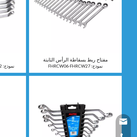
مفتاح ربط بسقاطة الرأس الثابتة
نموذج:
FHRCW06-FHRCW27
نموذج:
2
fixtec@fixtectool
+ 86-25-5227519