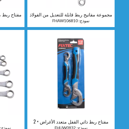
مجموعة مفاتيح ربط قابلة للتعديل من الفولاذ
مفتاح ربط من
الكربوني 3 قطع
نموذج:
FHAW106810
مفتاح ربط ذاتي القفل متعدد الأغراض × 2
قطعة
نموذج:
FHUW0932
نموذج: