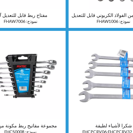
 الفولاذ الكربوني قابل للتعديل
مفتاح ربط قابل للتعديل CRV
نموذج:
FHAW1006
نموذج:
FHAW7006
شكرا لأشياء لطيفة
مجموعة مفاتيح ربط مكونة من 8 قط
FHCPCRV06-FHCPCRV32
نموذج:
FHCS0008