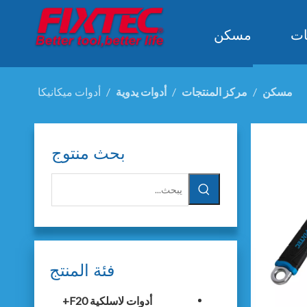
ات
مسكن
مسكن
/
مركز المنتجات
/
أدوات يدوية
/
أدوات ميكانيكا
بحث منتوج
فئة المنتج
أدوات لاسلكية F20+