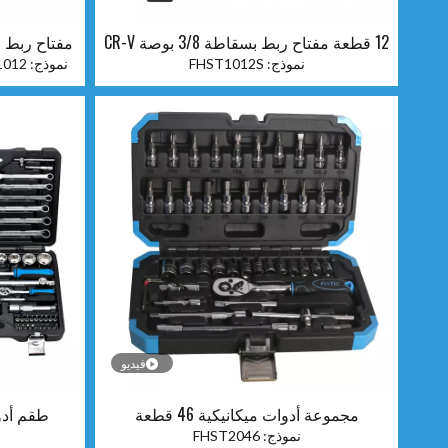
12 قطعة مفتاح ربط بسقاطة 3/8 بوصة CR-V
نموذج:
FHST1012S
نموذج:
1012
فيديو
مجموعة أدوات ميكانيكية 46 قطعة
طقم أدوات
نموذج:
FHST2046