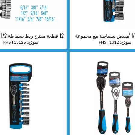
12 قطعة 1/2 'مقبض بسقاطة مع مجموعة
12 قطعة مفتاح ربط بسقاطة 1/2 بوصة CR-V
مآخذ
نموذج:
FHST1312
نموذج:
FHST1312S