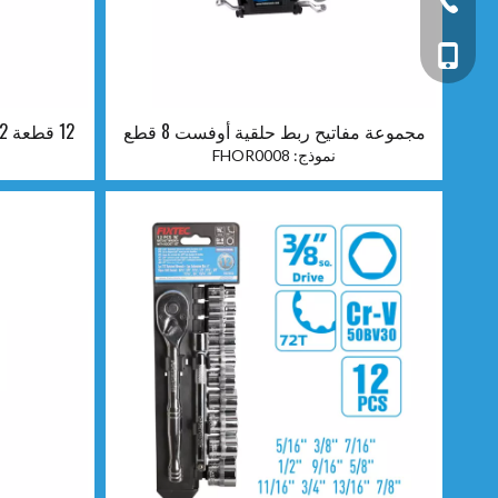
+86 - 136051689
مجموعة مفاتيح ربط حلقية أوفست 8 قطع
نموذج:
FHOR0008