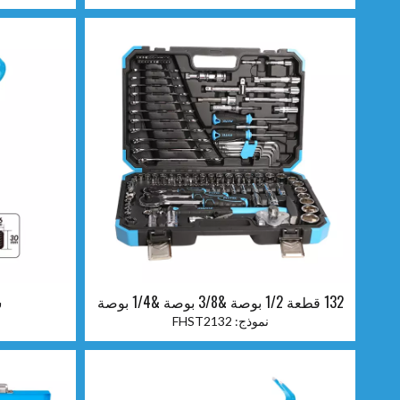
132 قطعة 1/2 بوصة &3/8 بوصة &1/4 بوصة
ش
مجموعة مقابس دكتور
نموذج:
FHST2132