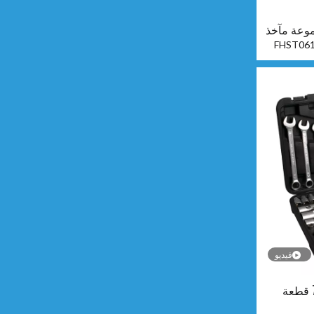
FHST06
فيديو