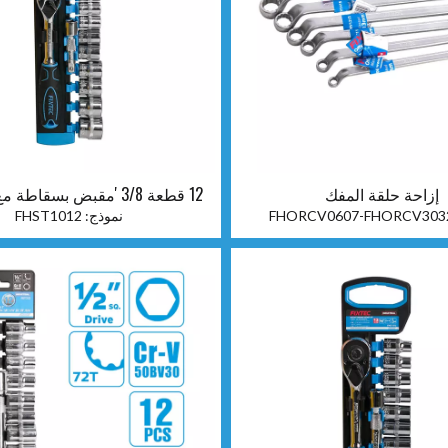
إزاحة حلقة المفك
12 قطعة 3/8 'مقبض بسقاط
مآخذ
FHORCV0607-FHORCV303
نموذج:
FHST1012