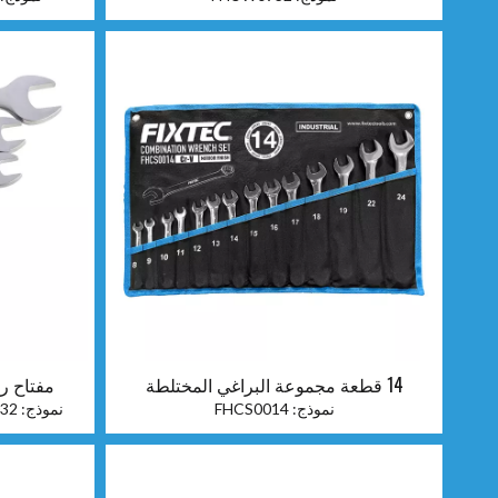
14 قطعة مجموعة البراغي المختلطة
مفتاح ر
نموذج:
FHCS0014
نموذج:
32