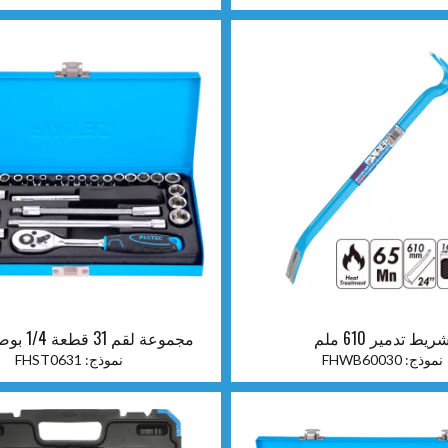
ريط تدمير 610 ملم
مجموعة لقم 31 قطعة 1/4 بوصة (S&M)
نموذج:
FHWB60030
نموذج:
FHST0631