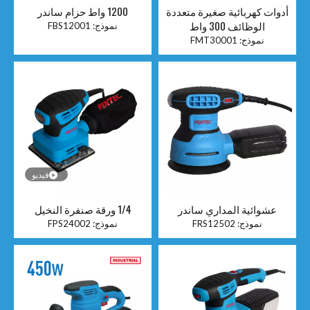
أدوات كهربائية صغيرة متعددة
1200 واط حزام ساندر
الوظائف 300 واط
نموذج:
FBS12001
نموذج:
FMT30001
فيديو
عشوائية المداري ساندر
1/4 ورقة صنفرة النخيل
نموذج:
FRS12502
نموذج:
FPS24002