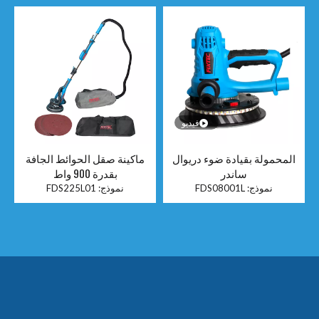
فيديو
المحمولة بقيادة ضوء دريوال
ماكينة صقل الحوائط الجافة
ساندر
بقدرة 900 واط
نموذج:
FDS08001L
نموذج:
FDS225L01