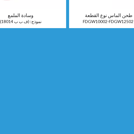
طحن الماس نوع القطعة
وسادة الملمع
FDGW10002-FDGW12502
نموذج:
(ف ب ب 18014)