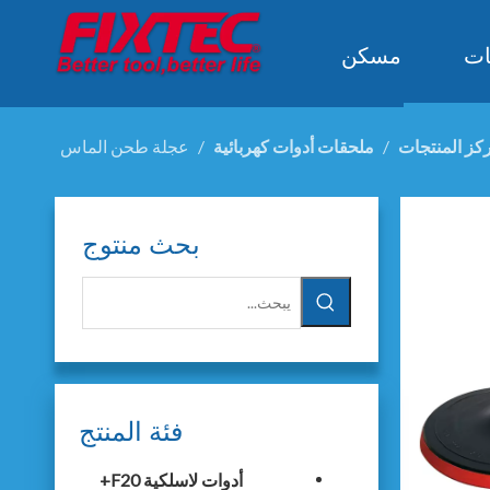
ات
مسكن
كز المنتجات
/
ملحقات أدوات كهربائية
/
عجلة طحن الماس
بحث منتوج
فئة المنتج
أدوات لاسلكية F20+