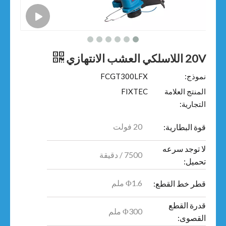
20V اللاسلكي العشب الانتهازي
نموذج:
FCGT300LFX
المنتج العلامة
FIXTEC
التجارية:
20 فولت
قوة البطارية:
لا توجد سرعه
7500 / دقيقة
تحميل:
Φ1.6 ملم
قطر خط القطع:
قدرة القطع
Φ300 ملم
القصوى: