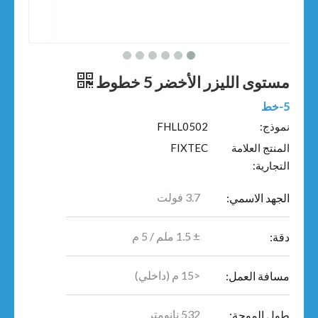
مستوى الليزر الأخضر 5 خطوط
5-خط
نموذج:
FHLL0502
المنتج العلامة
FIXTEC
التجارية:
3.7 فولت
الجهد الاسمي:
± 1.5 ملم / 5 م
دقة:
<15 م (داخلي)
مسافة العمل:
532 نانومتر
طول الموجة: