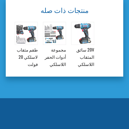
منتجات ذات صله
20V سائق
مجموعة
طقم مثقاب
0V
المثقاب
أدوات الحفر
لاسلكي 20
سائق
اللاسلكي
اللاسلكي
فولت
المثق