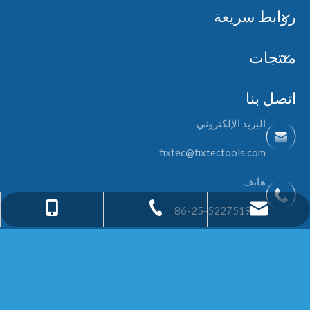
روابط سريعة
منتجات
اتصل بنا
البريد الإلكتروني
fixtec@fixtectools.com
هاتف
fixtec@fixtectools.com
+86 - 13605168946
+ 86-25-52275196
+ 86-25-52275196
ابقى على تواصل