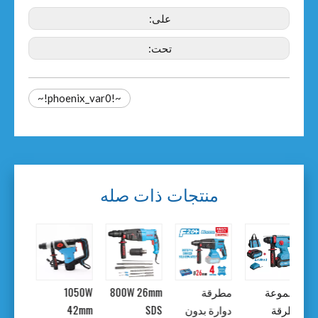
على:
تحت:
~!phoenix_var0!~
منتجات ذات صله
مجموعة
مطرقة
800W 26mm
1050W
مطرقة
دوارة بدون
SDS
42mm
ملم