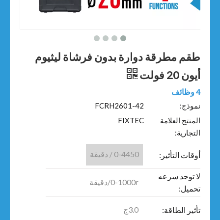
طقم مطرقة دوارة بدون فرشاة ليثيوم
أيون 20 فولت
4 وظائف
نموذج:
FCRH2601-42
المنتج العلامة
FIXTEC
التجارية:
0-4450 / دقيقة
أوقات التأثير:
لا توجد سرعه
0-1000r/دقيقة
تحميل:
3.0ج
تأثير الطاقة: