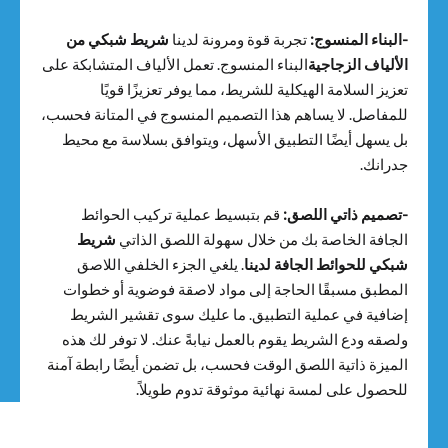
-البناء المنسوج:
تجربة قوة ومرونة لدينا
شريط شبكي من
الألياف الزجاجية
البناء المنسوج. تعمل الألياف المتشابكة على
تعزيز السلامة الهيكلية للشريط، مما يوفر تعزيزًا قويًا
للمفاصل. لا يساهم هذا التصميم المنسوج في المتانة فحسب،
بل يسهل أيضًا التطبيق الأسهل، ويتوافق بسلاسة مع محيط
جدرانك.
-تصميم ذاتي اللصق:
قم بتبسيط عملية تركيب الحوائط
الجافة الخاصة بك من خلال سهولة اللصق الذاتي
شريط
شبكي للحوائط الجافة لدينا
. يلغي الجزء الخلفي اللاصق
المطبق مسبقًا الحاجة إلى مواد لاصقة فوضوية أو خطوات
إضافية في عملية التطبيق. ما عليك سوى تقشير الشريط
ولصقه ودع الشريط يقوم بالعمل نيابةً عنك. لا توفر لك هذه
الميزة ذاتية اللصق الوقت فحسب، بل تضمن أيضًا رابطة آمنة
للحصول على لمسة نهائية موثوقة تدوم طويلاً.