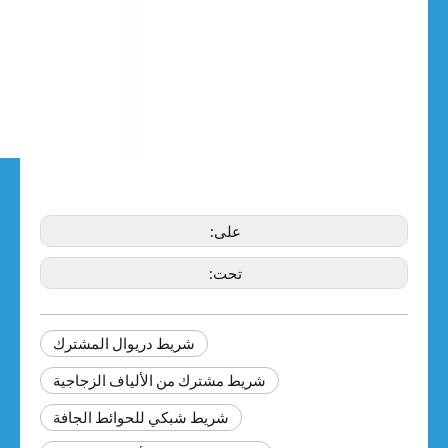
على:
تحت:
شريط دريوال المشترك
شريط مشترك من الألياف الزجاجية
شريط شبكي للحوائط الجافة